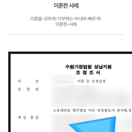
이혼한 사례
이혼을-강하게-거부하는-아내와-빠르게-
이혼한-사례