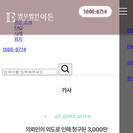
1666-8714
이든 소개
FAQ
이
사례
위치
FA
1666-8714
절차부터 쟁점별 대응까지,
핵심 정보를 확인하세요.
사
위
가사
상간,상간피고, 상간소송
의뢰인의 외도로 인해 청구된 3,000만