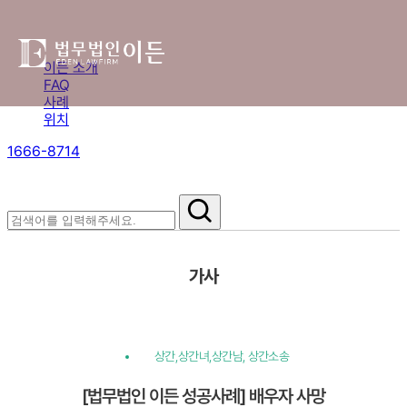
이든 소개
FAQ
사례
위치
1666-8714
절차부터 쟁점별 대응까지,
핵심 정보를 확인하세요.
가사
상간,상간녀,상간남, 상간소송
[법무법인 이든 성공사례] 배우자 사망