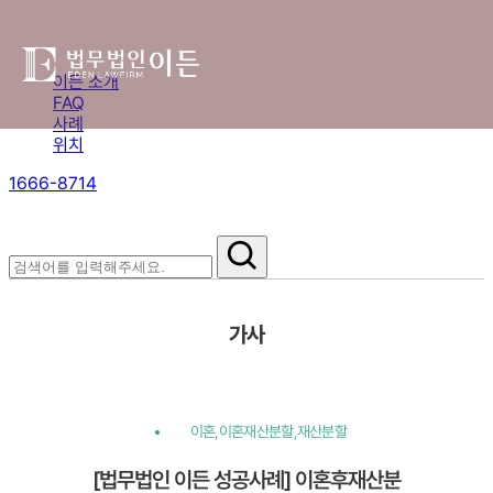
이든 소개
FAQ
사례
위치
1666-8714
절차부터 쟁점별 대응까지,
핵심 정보를 확인하세요.
가사
이혼,이혼재산분할,재산분할
[법무법인 이든 성공사례] 이혼후재산분