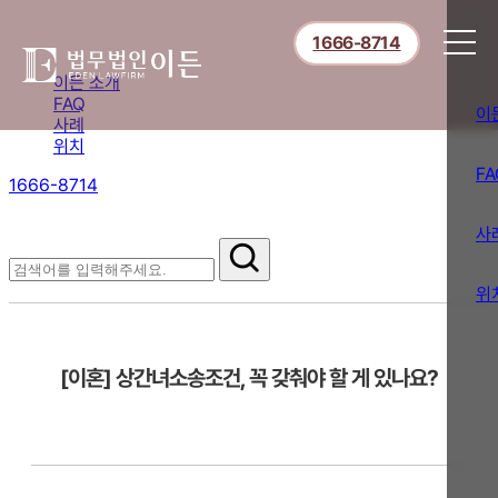
1666-8714
이든 소개
FAQ
이
사례
위치
FA
1666-8714
절차부터 쟁점별 대응까지,
핵심 정보를 확인하세요.
사
FAQ
위
[이혼] 상간녀소송조건, 꼭 갖춰야 할 게 있나요?