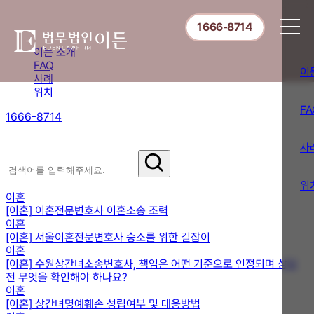
1666-8714
이든 소개
FAQ
이
사례
위치
FA
1666-8714
절차부터 쟁점별 대응까지,
핵심 정보를 확인하세요.
사
FAQ
위
이혼
[이혼] 이혼전문변호사 이혼소송 조력
이혼
[이혼] 서울이혼전문변호사 승소를 위한 길잡이
이혼
[이혼] 수원상간녀소송변호사, 책임은 어떤 기준으로 인정되며 상담
전 무엇을 확인해야 하나요?
이혼
[이혼] 상간녀명예훼손 성립여부 및 대응방법