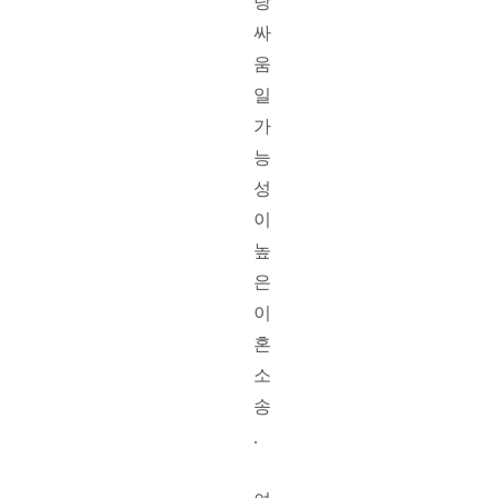
탕 
싸
움
일 
가
능
성
이 
높
은 
이
혼
소
송
. 