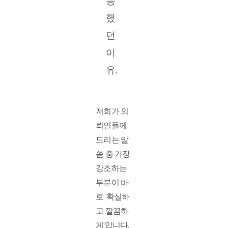
능
했
던 
이
유.
저희가 의
뢰인들께 
드리는 말
씀 중 가장 
강조하는 
부분이 바
로 '확실하
고 깔끔하
게'입니다. 