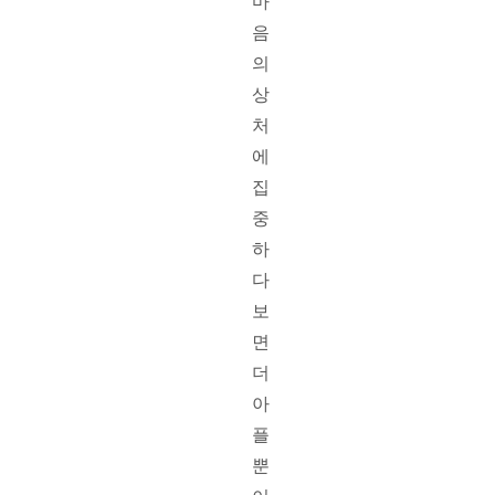
마
음
의 
상
처
에 
집
중
하
다
보
면 
더 
아
플 
뿐