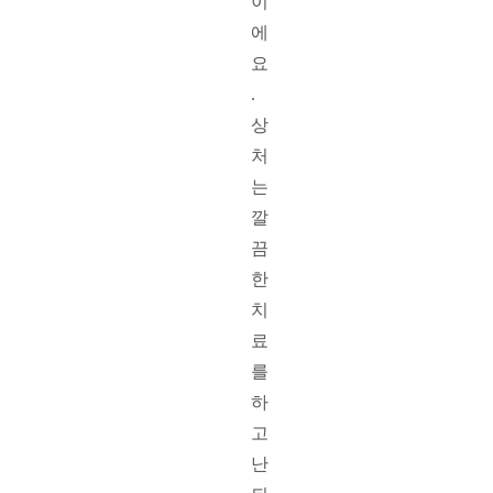
이
에
요
. 
상
처
는 
깔
끔
한 
치
료
를 
하
고 
난 