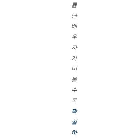
륜 
난 
배
우
자
가 
미
울
수
록
확
실
하