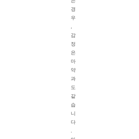
는 
경
우
, 
감
정
은 
마
약
과
도 
같
습
니
다
. 