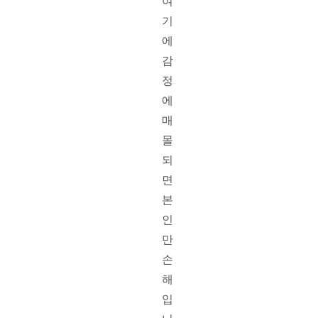
여
기
에 
감
정
에 
매
몰
되
면 
본
인
만 
손
해
입