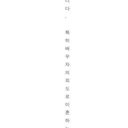
니
다
. 
특
히 
배
우
자
의 
외
도
로 
이
혼
하