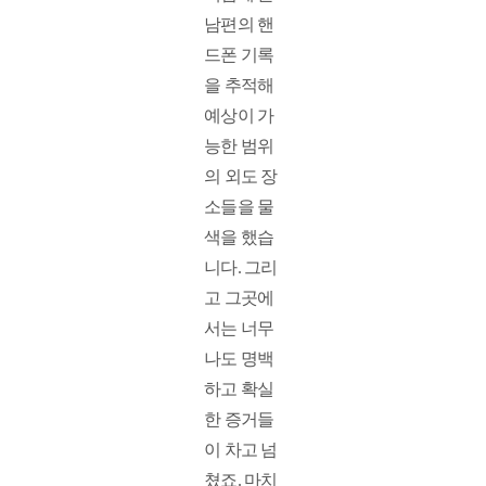
남편의 핸
드폰 기록
을 추적해 
예상이 가
능한 범위
의 외도 장
소들을 물
색을 했습
니다. 그리
고 그곳에
서는 너무
나도 명백
하고 확실
한 증거들
이 차고 넘
쳤죠. 마치 