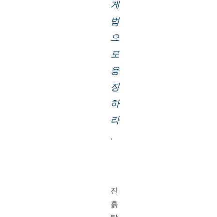
게 
법
으
로 
응
징
하
라
.
진
흙