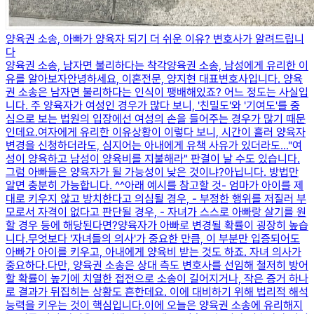
양육권 소송, 아빠가 양육자 되기 더 쉬운 이유? 변호사가 알려드립니
다
양육권 소송, 남자면 불리하다는 착각양육권 소송, 남성에게 유리한 이
유를 알아보자​안녕하세요, 이혼전문, 양지현 대표변호사입니다. ​양육
권 소송은 남자면 불리하다는 인식이 팽배해있죠? 어느 정도는 사실입
니다. ​주 양육자가 여성인 경우가 많다 보니, '친밀도'와 '기여도'를 중
심으로 보는 법원의 입장에선 여성의 손을 들어주는 경우가 많기 때문
인데요.여자에게 유리한 이유​상황이 이렇다 보니, 시간이 흘러 양육자
변경을 신청하더라도, 심지어는 아내에게 유책 사유가 있더라도...​"여
성이 양육하고 남성이 양육비를 지불해라" 판결이 날 수도 있습니다.
그럼 아빠들은 양육자가 될 가능성이 낮은 것이냐?아닙니다. 방법만
알면 충분히 가능합니다. ^^아래 예시를 참고할 것​- 엄마가 아이를 제
대로 키우지 않고 방치한다고 의심될 경우, ​- 부정한 행위를 저질러 부
모로서 자격이 없다고 판단될 경우, ​- 자녀가 스스로 아빠랑 살기를 원
할 경우 등에 해당된다면?​양육자가 아빠로 변경될 확률이 굉장히 높습
니다.​무엇보다 '자녀들의 의사'가 중요한 만큼, 이 부분만 입증되어도
아빠가 아이를 키우고, 아내에게 양육비 받는 것도 하죠. 자녀 의사가
중요하다.​다만, 양육권 소송은 상대 측도 변호사를 선임해 철저히 방어
할 확률이 높기에 ​치열한 접전으로 소송이 길어지거나, 작은 증거 하나
로 결과가 뒤집히는 상황도 흔한데요. ​이에 대비하기 위해 법리적 해석
능력을 키우는 것이 핵심입니다.​이에 오늘은 양육권 소송에 유리해지