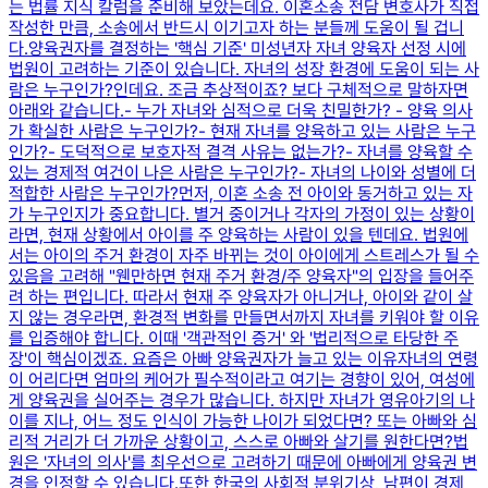
는 법률 지식 칼럼을 준비해 보았는데요. ​이혼소송 전담 변호사가 직접
작성한 만큼, 소송에서 반드시 이기고자 하는 분들께 도움이 될 겁니
다.​양육권자를 결정하는 '핵심 기준' 미성년자 자녀 양육자 선정 시에
법원이 고려하는 기준이 있습니다. 자녀의 성장 환경에 도움이 되는 사
람은 누구인가?인데요. 조금 추상적이죠? 보다 구체적으로 말하자면
아래와 같습니다.- 누가 자녀와 심적으로 더욱 친밀한가? - 양육 의사
가 확실한 사람은 누구인가?- 현재 자녀를 양육하고 있는 사람은 누구
인가?- 도덕적으로 보호자적 결격 사유는 없는가?- 자녀를 양육할 수
있는 경제적 여건이 나은 사람은 누구인가?- 자녀의 나이와 성별에 더
적합한 사람은 누구인가?​먼저, 이혼 소송 전 아이와 동거하고 있는 자
가 누구인지가 중요합니다. ​별거 중이거나 각자의 가정이 있는 상황이
라면, 현재 상황에서 아이를 주 양육하는 사람이 있을 텐데요. ​법원에
서는 아이의 주거 환경이 자주 바뀌는 것이 아이에게 스트레스가 될 수
있음을 고려해 "웬만하면 현재 주거 환경/주 양육자"의 입장을 들어주
려 하는 편입니다. ​따라서 현재 주 양육자가 아니거나, 아이와 같이 살
지 않는 경우라면, 환경적 변화를 만들면서까지 자녀를 키워야 할 이유
를 입증해야 합니다. ​이때 '객관적인 증거' 와 '법리적으로 타당한 주
장'이 핵심이겠죠. 요즘은 아빠 양육권자가 늘고 있는 이유자녀의 연령
이 어리다면 엄마의 케어가 필수적이라고 여기는 경향이 있어, 여성에
게 양육권을 실어주는 경우가 많습니다. ​하지만 자녀가 영유아기의 나
이를 지나, 어느 정도 인식이 가능한 나이가 되었다면? ​또는 아빠와 심
리적 거리가 더 가까운 상황이고, 스스로 아빠와 살기를 원한다면?​법
원은 '자녀의 의사'를 최우선으로 고려하기 때문에 아빠에게 양육권 변
경을 인정할 수 있습니다.또한 한국의 사회적 분위기상, 남편이 경제