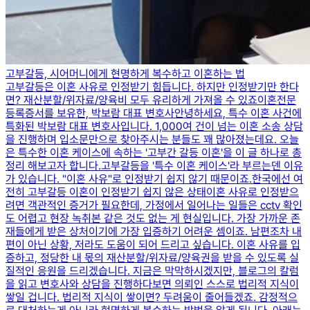
고부갈등, 시어머니에게 현명하게 복수하고 이혼하는 법
고부갈등은 이혼 사유로 인정받기 힘듭니다. 하지만 인정받기만 한다
면? 재산분할/위자료/양육비 모두 유리하게 가져올 수 있죠이혼전문
등록증서를 보유한, 박보람 대표 변호사​안녕하세요, 특수 이혼 사건에
특화된 박보람 대표 변호사입니다. ​1,000여 건이 넘는 이혼 소송 상담
을 진행하며 입소문만으로 찾아주시는 분들도 꽤 많아졌는데요. ​오늘
은 특수한 이혼 케이스에 속하는 '고부간 갈등 이혼'을 이 글 하나로 총
정리 해보고자 합니다.​고부갈등을 '특수 이혼 케이스'라 부르는덴 이유
가 있습니다. ​"이혼 사유"로 인정받기 쉽지 않기 때문이죠.한국에선 여
전히 고부갈등 이혼이 인정받기 쉽지 않은 상태​이혼 사유로 인정받으
려면 객관적인 증거가 필요한데, 가정에서 일어나는 일들은 cctv 확인
도 어렵고 현장 녹취본 같은 것도 없는 게 현실입니다. ​가장 가까운 존
재들에게 받은 상처이기에 가장 입증하기 어려운 셈이죠. ​남편조차 내
편이 아닌 상황, 저라도 도움이 되어 드리고 싶습니다. ​이혼 사유를 입
증하고, 정당한 내 몫의 재산분할/위자료/양육권을 받을 수 있도록 실
질적인 응원을 드리겠습니다. ​지금은 막막하시겠지만, 블로그의 칼럼
을 읽고 변호사와 상담을 진행하다보면 의뢰인 스스로 법리적 지식이
쌓일 겁니다. ​법리적 지식이 쌓이면? 두려움이 줄어들겠죠. 감정적으