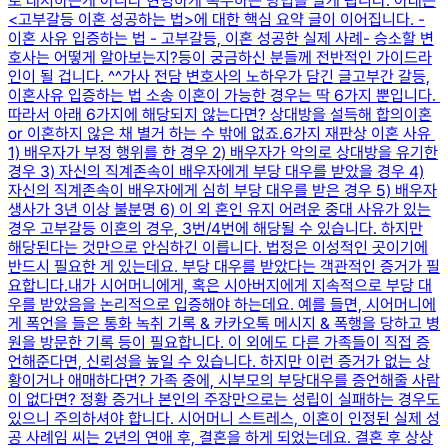
로 대처하는게 아니라 현명하게 복수하는 방법을 알게 됩니다. ​아래는
<고부갈등 이혼 성공하는 법>에 대한 핵심 요약 글이 이어집니다. -
이혼 사유 입증하는 법 - 고부갈등, 이혼 성공한 실제 사례- 승소할 변
호사는 어떻게 알아보는지?등이 궁금하신 분들께 전반적인 가이드라
인이 될 겁니다. ^^가사 전담 변호사의 노하우가 담긴 글​고부간 갈등,
이혼사유 입증하는 법 소송 이혼이 가능한 경우는 딱 6가지 뿐입니다. ​
따라서 아래 6가지에 해당되지 않는다면? 상대방을 설득해 합의이혼
or 이혼하지 않은 채 별거 하는 수 밖에 없죠.6가지 재판상 이혼 사유 ​
1) 배우자가 부정 행위를 한 경우 2) 배우자가 악의로 상대방을 유기한
경우 3) 자신의 직계존속이 배우자에게 부당 대우를 받았을 경우 4)
자신의 직계존속이 배우자에게 심히 부당 대우를 받은 경우 5) 배우자
생사가 3년 이상 불분명 6) 이 외 혼인 유지 어려운 중대 사유가 있는
경우 고부갈등 이혼의 경우, 3번/4번에 해당될 수 있습니다. ​하지만
해당된다는 것만으로 안심하긴 이릅니다. 법정은 이성적인 곳이기에
반드시 필요한 게 있는데요. 부당 대우를 받았다는 객관적인 증거가 필
요합니다.내가 시어머니에게, 혹은 시아버지에게 지속적으로 부당 대
우를 받았음을 논리적으로 입증해야 하는데요. ​예를 들면, 시어머니에
게 폭언을 들은 통화 녹취 기록 & 카카오톡 메시지 & 폭행을 당하고 병
원을 방문한 기록 등이 필요합니다. ​이 외에도 다른 가족들이 직접 증
언해준다면, 신뢰성을 높일 수 있습니다. ​하지만 이런 증거가 없는 상
황이거나 애매하다면? 가족 중에, 시부모의 부당대우를 증언해줄 사람
이 없다면? ​정황 증거나 본인의 주장만으로는 성립이 실패하는 경우도
있으니 주의하셔야 합니다. ​시어머니 스트레스, 이혼이 인정된 실제 성
공 사례임 씨는 2년의 연애 후, 결혼을 하게 되었는데요. ​결혼 후 상상