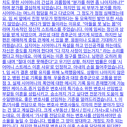
치도 못한 시어머니의 간섭과 괴롭힘에 "분가를 하면 좀 나아지려나?"
하며 분가를 결심하게 되었습니다. ​하지만 임 씨 부부가 분가를 하자,
시어머니는 며느리 험담을 하고 다녔으며, 그 정도가 점점 심해졌는데
요. 임 씨 앞에서 친정 부모가 멍청하다는 둥 모욕적인 발언 또한 서슴
지 않았습니다. ​게다가 딸만 둘이라는 이유로, "아들을 못 낳는 몸"이
라며 지속적인 정신적 스트레스를 주었습니다. 이에 임씨는 정신과 상
담을 받게 되었으며, 과민성 대장 증후군이 생기게 되었죠. 하지만 남
편은 애매하게 중립 관계에 서 있을 뿐, 응원이나 도움은 기대하기 어
려웠습니다. 심지어는 시어머니가 욕설을 하고 인신공격을 하는데도
자신은 중도를 지켜야 한다며 "다 각자 사정이 있는거지." 라는 소리를
했다고 하는데요. ​이에 임씨는 이혼 청구를 했으나, 남편은 오히려 화
를 내며 "절대 이혼 못해준다"고 우기던 상황. ​하지만 법률은 이를 '시
어머니 스트레스 이혼 사유'로 인정하고, 아내의 손을 들어주었습니다.
1. 임 씨가 결혼 생활 유지를 위해 노력했음에도, 상황이 나아지지 않은
점 ​2. 병원 진료 기록을 통해, 우울증과 대장 증후군으로 고통을 받은
점 ​3. 실제 시어머니의 폭언에 대한 메시지 기록 ​등이 존재했기에 가능
했던 케이스죠.증거 입증은 변호사의 특기​승소 위한 변호사 선임법고
부갈등 이혼을 성립시키고, 승소까지 가고 싶다면 전문가의 도움이 필
수일텐데요. ​좋은 변호사를 선임하는 기준을 알려드리겠습니다. ​1. 이
혼/가사를 전담으로 하는 변호사 ​변호사들도 각자의 전문 분야가 있다
는 건 알고 계실겁니다. ​크게 <부동산 / 형사 / 민사 / 가사>로 나눠지
는데요. ​이 중에서 '가사'를 전담으로 하는 변호사를 선임하셔야만 승
소율을 높일 수 있습니다. ​법률은 그 양이 방대하고, 개정도 자주 되는
편입니다. ​하지만 형사전문 변호사가 이혼 소송을 담당하게 된다면?