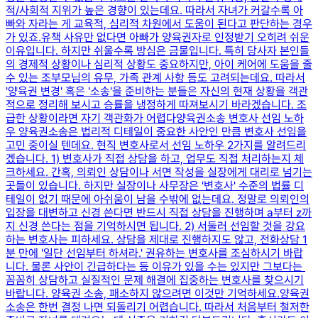
적/사회적 지위가 높은 경향이 있는데요. ​따라서 자녀가 커갈수록 아
빠와 자라는 게 교육적, 심리적 차원에서 도움이 된다고 판단하는 경우
가 있죠.​유책 사유만 없다면 아빠가 양육권자로 인정받기 오히려 쉬운
이유입니다. ​하지만 쉬울수록 방심은 금물입니다. ​특히 당사자 본인들
의 경제적 상황이나 심리적 상황도 중요하지만, 아이 케어에 도움을 줄
수 있는 조부모님의 유무, 가족 관계 사항 등도 고려되는데요. ​따라서
'양육권 변경' 혹은 '소송'을 준비하는 분들은 자신의 현재 상황을 객관
적으로 정리해 보시고 승률을 냉정하게 따져보시기 바라겠습니다. 조
급한 상황이라면 자기 객관화가 어렵다양육권소송 변호사 선임 노하
우 양육권소송은 법리적 디테일이 중요한 사안인 만큼 변호사 선임을
고민 중이실 텐데요. ​현직 변호사로서 선임 노하우 2가지를 알려드리
겠습니다. ​1) 변호사가 직접 상담을 하고, 업무도 직접 처리하는지 체
크하세요. ​간혹, 의뢰인 상담이나 서면 작성을 실장에게 대리로 넘기는
곳들이 있습니다. ​하지만 실장이나 사무장은 '변호사' 수준의 법률 디
테일이 없기 때문에 아쉬움이 남을 수밖에 없는데요. ​정말로 의뢰인의
입장을 대변하고 신경 쓴다면 반드시 직접 상담을 진행하며 a부터 z까
지 신경 쓴다는 점을 기억하시면 됩니다. 2) 서둘러 선임할 것을 강요
하는 변호사는 피하세요. ​상담을 제대로 진행하지도 않고, 전화상담 1
분 만에 '일단 선임부터 하셔라.' 권유하는 변호사를 조심하시기 바랍
니다. ​물론 사안이 긴급하다는 등 이유가 있을 수는 있지만 그보다는 ​
꼼꼼히 상담하고 실질적인 문제 해결에 집중하는 변호사를 찾으시기
바랍니다. ​양육권 소송, 패소하지 않으려면 이것만 기억하세요.양육권
소송은 한번 결정 나면 되돌리기 어렵습니다. ​따라서 처음부터 철저한