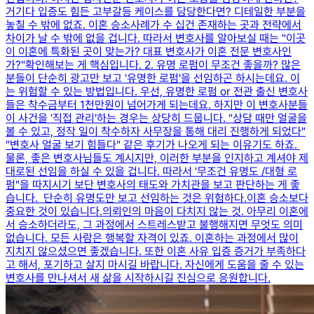
거기다 입증도 힘든 고부갈등 케이스를 담당한다면? ​디테일한 부분을
놓칠 수 밖에 없죠. 이혼 승소사례가 수 십건 존재하는 곳과 전략에서
차이가 날 수 밖에 없을 겁니다. 따라서 변호사를 알아보실 때는 "이곳
이 이혼에 특화된 곳이 맞는가? 대표 변호사가 이혼 전문 변호사인
가?"​확인해보는 게 핵심입니다. 2. 유명 로펌이 무조건 좋을까? ​많은
분들이 단순히 광고만 보고 '유명한 로펌'을 선임하곤 하시는데요. ​이
는 위험할 수 있는 방법입니다. ​우선, 유명한 로펌 or 전관 출신 변호사
들은 착수금부터 1천만원이 넘어가게 되는데요. ​하지만 이 변호사분들
이 사건을 '직접 관리'하는 경우는 상당히 드뭅니다. "상담 때만 얼굴을
볼 수 있고, 정작 일이 착수하자 사무장을 통해 대리 진행하게 되었다"​
"변호사 얼굴 보기 힘들다" 같은 후기가 나오게 되는 이유기도 하죠. ​
물론, 좋은 변호사님들도 계시지만, 이러한 부분을 인지하고 계셔야 제
대로된 선임을 하실 수 있을 겁니다. ​따라서 '무조건 유명도 /대형 로
펌"을 따지시기 보단 변호사의 태도와 가치관을 보고 판단하는 게 좋
습니다. 단순히 유명도만 보고 선임하는 것은 위험하다.​이혼 승소보다
중요한 것이 있습니다.의뢰인의 마음이 다치지 않는 것. ​아무리 이혼에
서 승소하더라도, 그 과정에서 스트레스받고 불행해지면 무엇도 의미
없습니다. ​모든 사람은 행복할 자격이 있죠. 이혼하는 과정에서 많이
지치지 않으셨으면 좋겠습니다. ​또한 이혼 사유 입증 증거가 부족하다
고 해서, 포기하고 살지 마시길 바랍니다. 자신에게 도움을 줄 수 있는
변호사를 만나셔서 새 삶을 시작하시길 진심으로 응원합니다.