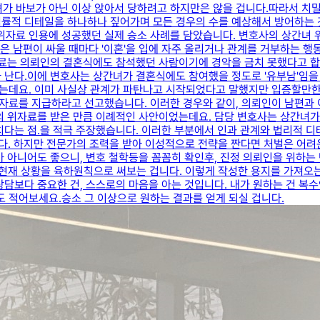
간녀가 바보가 아닌 이상 앉아서 당하려고 하지만은 않을 겁니다.​따라서 치
법률적 디테일을 하나하나 짚어가며 모든 경우의 수를 예상해서 방어하는 
원 위자료 인용에 성공했던 실제 승소 사례를 담았습니다. 변호사의 상간녀
은 남편이 싸울 때마다 '이혼'을 입에 자주 올리거나 관계를 거부하는 행동
 동료는 의뢰인의 결혼식에도 참석했던 사람이기에 경악을 금치 못했다고 합
 난다.​이에 변호사는 상간녀가 결혼식에도 참여했을 정도로 '유부남'임을
는데요. ​이미 사실상 관계가 파탄나고 시작되었다고 말했지만 입증할만한
자료를 지급하라고 선고했습니다. ​이러한 경우와 같이, 의뢰인이 남편과 
의 위자료를 받은 만큼 이례적인 사안이었는데요. ​담당 변호사는 상간녀가 
다는 점.을 적극 주장했습니다. ​이러한 부분에서 인과 관계와 법리적 디
. ​하지만 전문가의 조력을 받아 이성적으로 전략을 짠다면 처벌은 어려운
가 아니어도 좋으니, 변호 철학등을 꼼꼼히 확인후, 진정 의뢰인을 위하
에 현재 상황을 육하원칙으로 써보는 겁니다. ​이렇게 작성한 용지를 가져오
담보다 중요한 건, 스스로의 마음을 아는 것입니다. ​내가 원하는 건 복
적어보세요.​승소 그 이상으로 원하는 결과를 얻게 되실 겁니다.