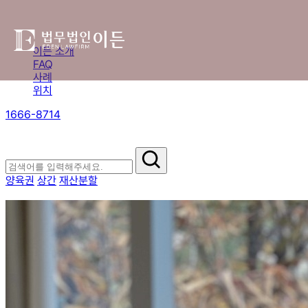
이든 소개
FAQ
사례
위치
1666-8714
절차부터 쟁점별 대응까지,
핵심 정보를 확인하세요.
양육권
상간
재산분할
자주 묻는 질문