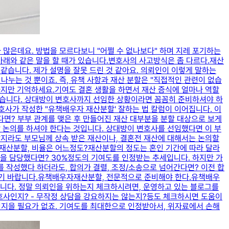
은데요. ​방법을 모르다보니 "어쩔 수 없나보다" 하며 지레 포기하는
아래와 같은 말을 할 때가 있습니다.변호사의 사고방식은 좀 다르다.​재산
 같습니다. 제가 설명을 잘못 드린 것 같아요. 의뢰인이 이렇게 말하는
누는 것 뿐이죠. ​즉, 유책 사항과 재산 분할은 "직접적인 관련이 없습
 가지만 기억하세요.기여도 결혼 생활을 하면서 재산 증식에 얼마나 역할
 있습니다. 상대방이 변호사까지 선임한 상황이라면 꼼꼼히 준비하셔야 하
호사가 작성한 "유책배우자 재산분할' 잘하는 법 칼럼이 이어집니다. 이
없다면? ​부부 관계를 맺은 후 만들어진 재산 대부분을 분할 대상으로 보게
분할 논의를 하셔야 한다는 것입니다. ​상대방이 변호사를 선임했다면 이 부
할지라도 부모님께 상속 받은 재산이나, 결혼전 재산에 대해서는 논의할
자재산분할, 비율은 어느정도?​재산분할의 정도는 혼인 기간에 따라 달라
을 담당했다면? 30%​정도의 기여도를 인정받는 추세입니다. ​하지만 가
를 작성했다 하더라도, 합의가 결렬, 조정/소송으로 넘어간다면? 이전 합
시기 바랍니다.유책배우자재산분할, 전문적으로 준비해야 한다.유책배우
습니다. ​정말 의뢰인을 위하는지 체크하시려면, 운영하고 있는 블로그를
 변호사인지? - 무작정 상담을 강요하지는 않는지?​등도 체크하시면 도움이
지을 필요가 없죠. ​기여도를 최대한으로 인정받아서, 위자료에서 손해