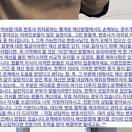
박보람 대표 변호사 ​위자료와는 별개로 재산분할에서도 손해보는 경우가 많
해 찾아오는 의뢰인분들이 많은 실정이죠. ​그런 분들께, 변호사가 의외로 
중 하나입니다. 1. 그게 가능한가요 변호사님?2. 뭔가 오해가 있으신 것
못에 대한 벌금이라면? 재산 분할은 단지 '서로 갈라서기 위해' 재산을 나
.어렵다면, 꼭 기억해야 할 것은 "이것"​재산 분할에서 유리하려면 딱 한
해서 재산을 불린 케이스라면 비교적 유리할 수 있겠죠. ​물론 예외사항은
니다. ​법률적 지식이 미약한 분들은 지금부터 집중해주세요. ​이혼전문변
 기간 중 재산 형성 과정에서, 한쪽이 100% 기여한 명백한 증거 등이 
혼인 관계에서 도움을 받았다고 본다는 점. ​즉, 그 부분에 대해서도 재산 
여 없이 일방적으로 얻은 특유 재산만 분할 대상에서 제외​유책배우자라 
 있는데... 이 부분은 까다로운 편이라 여기선 다루지 않겠다.유책배우
습니다. 일반적으로 부부가 맞벌이라면? 50%, 한쪽이 전업주부로 집안일
 각서를 썼다는 분들이 계신데요. ​무효 처리되는 경우가 있습니다.​각서
쓰셨거나 각서를 쓰셨더라도 너무 걱정하지마시고, 전문가의 상담을 받아보
습니다. 그건 기본이니까요. ​대신에 '변호 철학'을 체크하라고 권하고 싶
팁을 하나 더 드리자면, ​- 직접 상담하는 변호사인지?- 대리 상담 하는
.언제나 방법은 있습니다.유책배우자라서 재산분할에 불리할 것이라 단정
해 난감하다면 전문가의 조력을 받아 해결하면 될테고요. ^^