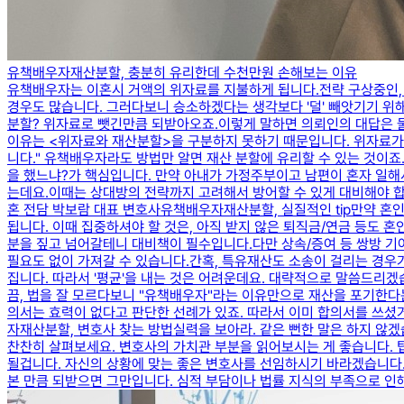
유책배우자재산분할, 충분히 유리한데 수천만원 손해보는 이유
유책배우자는 이혼시 거액의 위자료를 지불하게 됩니다.전략 구상중인, 
경우도 많습니다. ​그러다보니 승소하겠다는 생각보다 '덜' 빼앗기기 위
분할? 위자료로 뺏긴만큼 되받아오죠.이렇게 말하면 의뢰인의 대답은 둘 
이유는 <위자료와 재산분할>을 구분하지 못하기 때문입니다. ​위자료가 잘
니다." 유책배우자라도 방법만 알면 재산 분할에 유리할 수 있는 것이죠
을 했느냐?가 핵심입니다. ​만약 아내가 가정주부이고 남편이 혼자 일
는데요.이때는 상대방의 전략까지 고려해서 방어할 수 있게 대비해야 합
혼 전담 박보람 대표 변호사​유책배우자재산분할, 실질적인 tip만약 혼인
됩니다. ​이때 집중하셔야 할 것은, 아직 받지 않은 퇴직금/연금 등도 
분을 짚고 넘어갈테니 대비책이 필수입니다.다만 상속/증여 등 쌍방 기
필요도 없이 가져갈 수 있습니다.간혹, 특유재산도 소송이 걸리는 경우가
집니다. 따라서 '평균'을 내는 것은 어려운데요. 대략적으로 말씀드리겠
끔, 법을 잘 모르다보니 "유책배우자"라는 이유만으로 재산을 포기한다는
의서는 효력이 없다고 판단한 선례가 있죠. ​따라서 이미 합의서를 
자재산분할, 변호사 찾는 방법실력을 보아라. 같은 뻔한 말은 하지 않겠
찬찬히 살펴보세요. ​변호사의 가치관 부분을 읽어보시는 게 좋습니다. ​
될겁니다. ​자신의 상황에 맞는 좋은 변호사를 선임하시기 바라겠습니다
본 만큼 되받으면 그만입니다. ​심적 부담이나 법률 지식의 부족으로 인