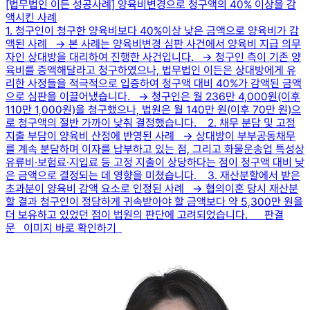
[법무법인 이든 성공사례] 양육비변경으로 청구액의 40% 이상을 감
액시킨 사례
1. 청구인이 청구한 양육비보다 40%이상 낮은 금액으로 양육비가 감
액된 사례 → 본 사례는 양육비변경 심판 사건에서 양육비 지급 의무
자인 상대방을 대리하여 진행한 사건입니다. → 청구인 측이 기존 양
육비를 증액해달라고 청구하였으나, 법무법인 이든은 상대방에게 유
리한 사정들을 적극적으로 입증하여 청구액 대비 40%가 감액된 금액
으로 심판을 이끌어냈습니다. → 청구인은 월 236만 4,000원(이후
110만 1,000원)을 청구했으나, 법원은 월 140만 원(이후 70만 원)으
로 청구액의 절반 가까이 낮춰 결정했습니다. 2. 채무 분담 및 고정
지출 부담이 양육비 산정에 반영된 사례 → 상대방이 부부공동채무
를 계속 분담하며 이자를 납부하고 있는 점, 그리고 화물운송업 특성상
유류비·보험료·지입료 등 고정 지출이 상당하다는 점이 청구액 대비 낮
은 금액으로 결정되는 데 영향을 미쳤습니다. 3. 재산분할에서 받은
초과분이 양육비 감액 요소로 인정된 사례 → 협의이혼 당시 재산분
할 결과 청구인이 정당하게 귀속받아야 할 금액보다 약 5,300만 원을
더 보유하고 있었던 점이 법원의 판단에 고려되었습니다. 판결
문 이미지 바로 확인하기