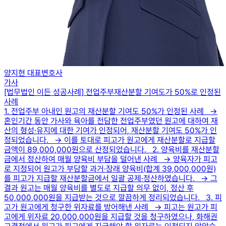
양지현 대표변호사
가사
[법무법인 이든 성공사례] 전업주부재산분할 기여도가 50%로 인정된
사례
1. 전업주부 아내인 원고의 재산분할 기여도 50%가 인정된 사례 →
혼인기간 동안 가사와 육아를 전담한 전업주부였던 원고에 대하여 재
산의 형성·유지에 대한 기여가 인정되어, 재산분할 기여도 50%가 인
정되었습니다. → 이를 토대로 피고가 원고에게 재산분할로 지급할
금액이 89,000,000원으로 산정되었습니다. 2. 양육비를 재산분할
금에서 정산하여 매월 양육비 부담을 덜어낸 사례 → 양육자가 피고
로 지정되어 원고가 부담할 과거·장래 양육비(합계 39,000,000원)
를 피고가 지급할 재산분할금에서 일괄 공제·정산하였습니다. → 그
결과 원고는 매월 양육비를 별도로 지급할 의무 없이, 정산 후
50,000,000원을 지급받는 것으로 깔끔하게 정리되었습니다. 3. 피
고가 원고에게 청구한 위자료를 방어해낸 사례 → 피고는 원고가 피
고에게 위자료 20,000,000원을 지급할 것을 청구하였으나, 화해권