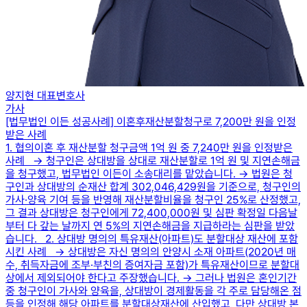
양지현 대표변호사
가사
[법무법인 이든 성공사례] 이혼후재산분할청구로 7,200만 원을 인정
받은 사례
1. 협의이혼 후 재산분할 청구금액 1억 원 중 7,240만 원을 인정받은
사례 → 청구인은 상대방을 상대로 재산분할로 1억 원 및 지연손해금
을 청구했고, 법무법인 이든이 소송대리를 맡았습니다. → 법원은 청
구인과 상대방의 순재산 합계 302,046,429원을 기준으로, 청구인의
가사·양육 기여 등을 반영해 재산분할비율을 청구인 25%로 산정했고,
그 결과 상대방은 청구인에게 72,400,000원 및 심판 확정일 다음날
부터 다 갚는 날까지 연 5%의 지연손해금을 지급하라는 심판을 받았
습니다. 2. 상대방 명의의 특유재산(아파트)도 분할대상 재산에 포함
시킨 사례 → 상대방은 자신 명의의 안양시 소재 아파트(2020년 매
수, 취득자금에 조부·부친의 증여자금 포함)가 특유재산이므로 분할대
상에서 제외되어야 한다고 주장했습니다. → 그러나 법원은 혼인기간
중 청구인이 가사와 양육을, 상대방이 경제활동을 각 주로 담당해온 점
등을 인정해 해당 아파트를 분할대상재산에 산입했고, 다만 상대방 본