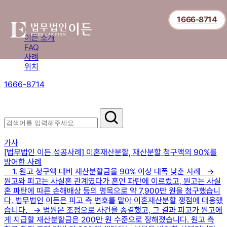
1666-8714
이든 소개
FAQ
사례
위치
1666-8714
절차부터 쟁점별 대응까지,
핵심 정보를 확인하세요.
이혼 사례
가사
[법무법인 이든 성공사례] 이혼재산분할, 재산분할 청구액의 90%를
방어한 사례
1. 원고 청구액 대비 재산분할금을 90% 이상 대폭 낮춘 사례 →
원고와 피고는 사실혼 관계였다가 혼인 파탄에 이르렀고, 원고는 사실
혼 파탄에 따른 손해배상 등의 명목으로 약 7,900만 원을 청구했습니
다. 법무법인 이든은 피고 측 변호를 맡아 이혼재산분할 쟁점에 대응했
습니다. → 법원은 조정으로 사건을 종결했고, 그 결과 피고가 원고에
게 지급할 재산분할금은 200만 원 수준으로 정해졌습니다. 원고 측